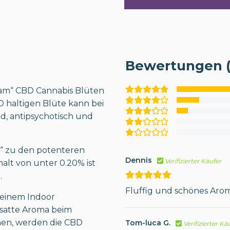
Bewertungen (
eam“ CBD Cannabis Blüten
 haltigen Blüte kann bei
d, antipsychotisch und
m“ zu den potenteren
Dennis
Verifizierter Käufer
alt von unter 0.20% ist
.
Fluffig und schönes Aro
n einem Indoor
 satte Aroma beim
nen, werden die CBD
Tom-luca G.
Verifizierter Kä