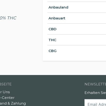
Anbauland
.20% THC
Anbauart
CBD
THC
CBG
SEITE
NEWSLETT
r Uns
Erhalten Si
e-Center
sand & Zahlung