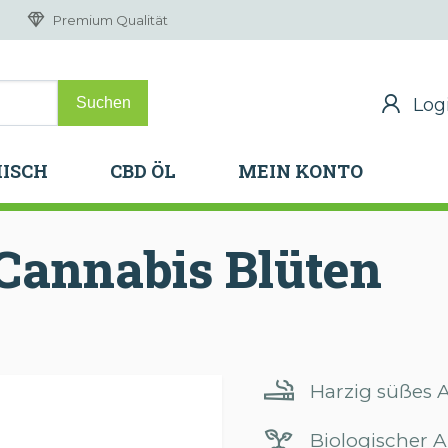
Premium Qualität
Log
Log
H
ISCH
CBD ÖL
MEIN KONTO
H
ISCH
CBD ÖL
MEIN KONTO
Cannabis
Blüten
Harzig süßes
Biologischer A