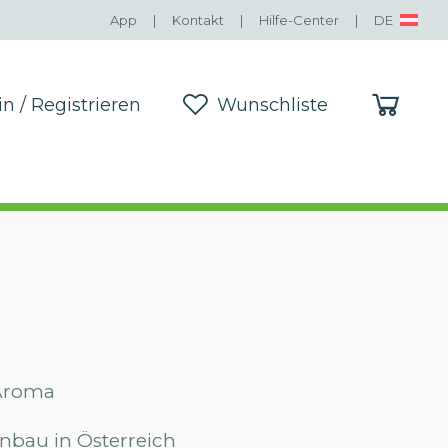
App
|
Kontakt
|
Hilfe-Center
|
DE
in / Registrieren
Wunschliste
in / Registrieren
Wunschliste
 Aroma
nbau in Österreich