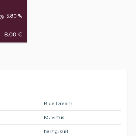
5.80 %
8.00 €
Blue Dream
KC Virtus
harzig, süß