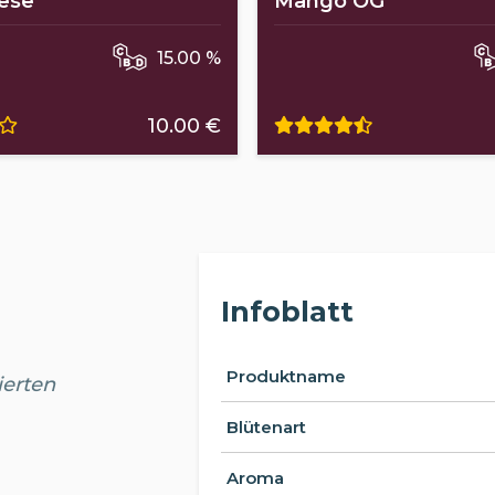
ese
Mango OG
15.00 %
10.00 €
Infoblatt
Produktname
ierten
Blütenart
Aroma