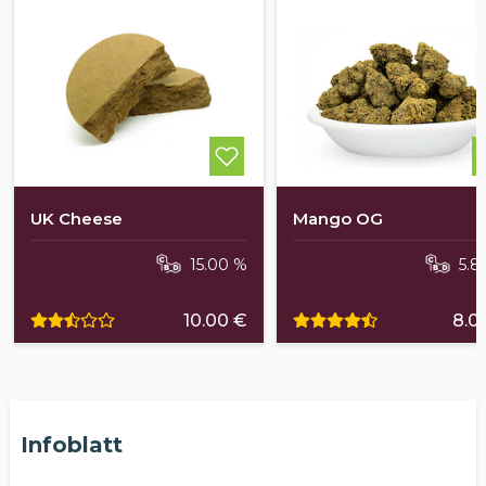
UK Cheese
Mango OG
15.00 %
5.8
10.00 €
8.0
Infoblatt