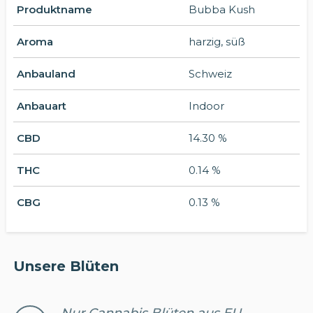
Produktname
Bubba Kush
Aroma
harzig, süß
Anbauland
Schweiz
Anbauart
Indoor
CBD
14.30 %
THC
0.14 %
CBG
0.13 %
Unsere Blüten
Nur Cannabis Blüten aus EU-