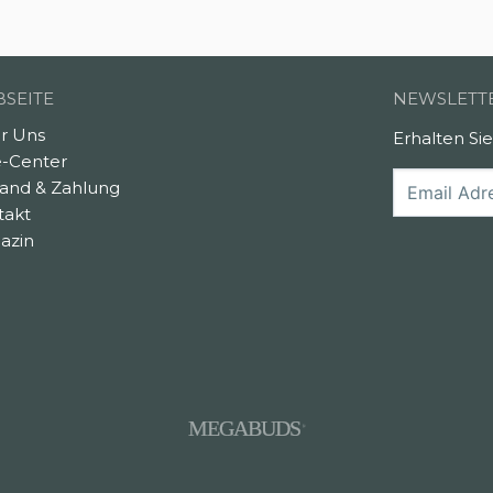
SEITE
NEWSLETT
r Uns
Erhalten Si
e-Center
sand & Zahlung
takt
azin
MEGABUDS
®