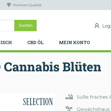
Premium Qualität
Log
Log
H
ISCH
CBD ÖL
MEIN KONTO
H
ISCH
CBD ÖL
MEIN KONTO
D
Cannabis
Blüten
Süße frisches
SELECTION
Gewächshaus 