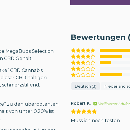
Bewertungen (
te MegaBuds Selection
en CBD Gehalt.
ake“ CBD Cannabis
dieser CBD haltigen
 schmerzstillend,
Deutsch (3)
Niederländisc
Robert K.
ake“ zu den überpotenten
Verifizierter Käufer
alt von unter 0.20% ist
.
Muss ich noch testen