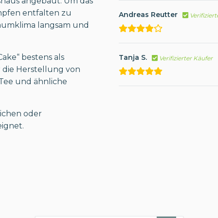
hshaus angebaut. Um das
mpfen entfalten zu
Andreas Reutter
Verifizier
Raumklima langsam und
ake“ bestens als
Tanja S.
Verifizierter Käufer
 die Herstellung von
 Tee und ähnliche
ichen oder
ignet.