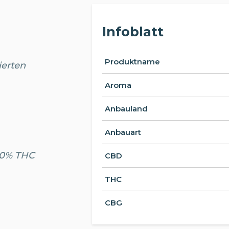
Infoblatt
Produktname
ierten
Aroma
Anbauland
Anbauart
.20% THC
CBD
THC
CBG